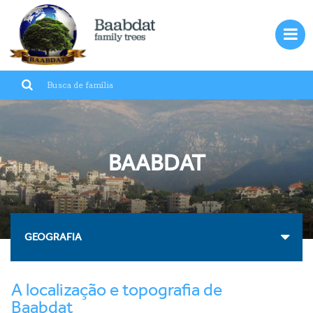
Entrar
PT
Baabdat
Líbano
BAABDAT
Famílias
Imigração
Galeria
GEOGRAFIA
Histórias
Fale conosco
A localização e topografia de
Baabdat
?Quem somos