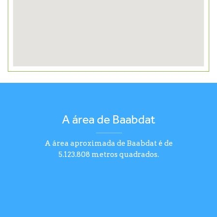
A área de Baabdat
A área aproximada de Baabdat é de
5.123.808 metros quadrados.