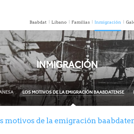
Baabdat
Líbano
Familias
Inmigración
Gal
Raíces
Historia
INMIGRACIÓN
BANESA
LOS MOTIVOS DE LA EMIGRACIÓN BAABDATENSE
s motivos de la emigración baabdate